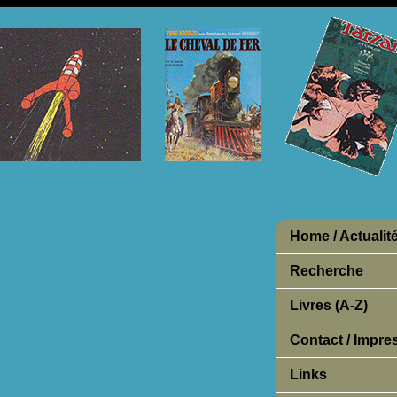
Home / Actualit
Recherche
Livres (A-Z)
Contact / Impr
Links