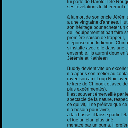
lui parle de Harold Tête Roug
ses révélations le libéreront 
à la mort de son oncle Jérémi
a une vingtaine d'années, il ut
son héritage pour acheter un 
de l'équipement et part faire s
première saison de trappeur,
il épouse une Indienne, Chino
s'installe avec elle dans une 
ensemble, ils auront deux enf
Jérémie et Kathleen
Buddy devient vite un excellen
il a appris son métier au cont
(avec son ami Loup Noir, ave
le frère de Chinook et avec d
plus expérimentés),
il est souvent émerveillé par l
spectacle de la nature, respec
ce qui vit, il ne prélève que ce
il a besoin pour vivre,
à la chasse, il laisse partir l'
et tue un élan plus âgé,
menacé par un puma, il préfère