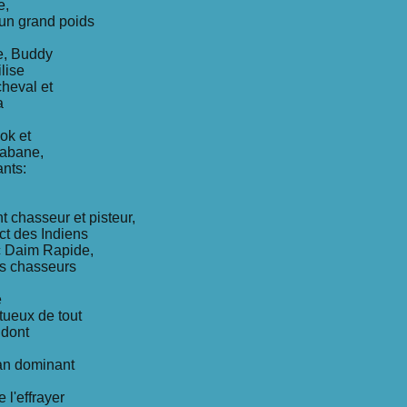
e,
d'un grand poids
e, Buddy
ilise
cheval et
a
ok et
cabane,
ants:
t chasseur et pisteur,
act des Indiens
c Daim Rapide,
es chasseurs
e
tueux de tout
 dont
élan dominant
 l'effrayer