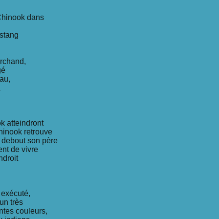
Chinook dans
stang
rchand,
gé
au,
a
k atteindront
hinook retrouve
s debout son père
nt de vivre
ndroit
 exécuté,
un très
ntes couleurs,