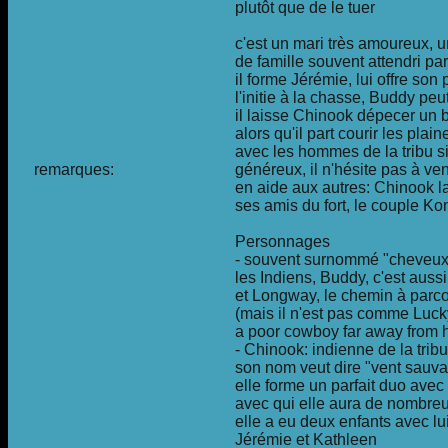
plutôt que de le tuer
c'est un mari très amoureux, 
de famille souvent attendri par
il forme Jérémie, lui offre son 
l'initie à la chasse, Buddy pe
il laisse Chinook dépecer un 
alors qu'il part courir les plain
avec les hommes de la tribu s
remarques:
généreux, il n'hésite pas à ven
en aide aux autres: Chinook l
ses amis du fort, le couple K
Personnages
- souvent surnommé "cheveux
les Indiens, Buddy, c'est aussi
et Longway, le chemin à parcou
(mais il n'est pas comme Luck
a poor cowboy far away from
- Chinook: indienne de la trib
son nom veut dire "vent sauva
elle forme un parfait duo ave
avec qui elle aura de nombre
elle a eu deux enfants avec lui
Jérémie et Kathleen