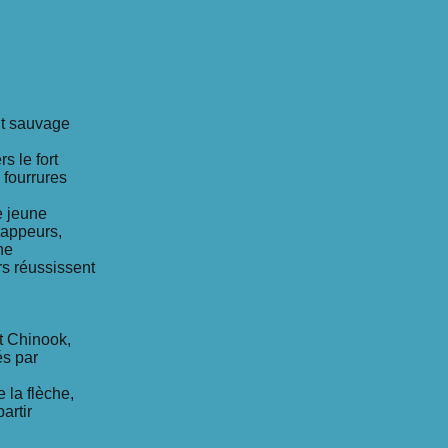
nt sauvage
s le fort
 fourrures
e jeune
rappeurs,
une
s réussissent
t Chinook,
és par
 la flèche,
artir