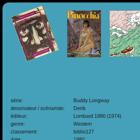
série:
Buddy Longway
dessinateur / scénariste:
Derib
éditeur:
Lombard 1980 (1974)
genre:
Western
classement:
biblio127
date:
1980