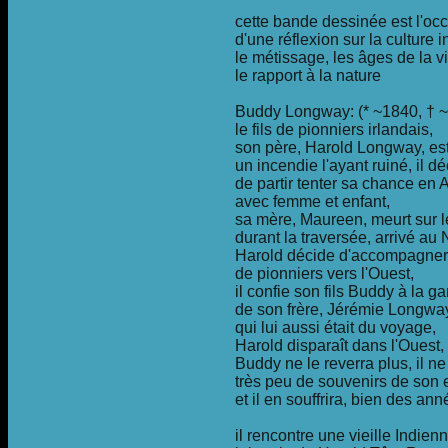
cette bande dessinée est l'oc
d'une réflexion sur la culture 
le métissage, les âges de la vi
le rapport à la nature
Buddy Longway: (* ~1840, † ~
le fils de pionniers irlandais,
son père, Harold Longway, est
un incendie l'ayant ruiné, il d
de partir tenter sa chance en
avec femme et enfant,
sa mère, Maureen, meurt sur 
durant la traversée, arrivé a
Harold décide d'accompagner
de pionniers vers l'Ouest,
il confie son fils Buddy à la g
de son frère, Jérémie Longwa
qui lui aussi était du voyage,
Harold disparaît dans l'Ouest,
Buddy ne le reverra plus, il n
très peu de souvenirs de son
et il en souffrira, bien des ann
il rencontre une vieille Indien