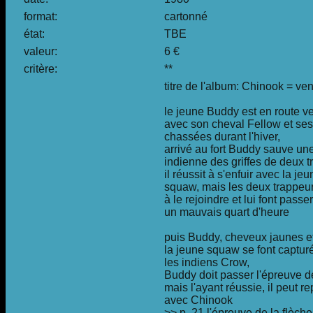
format:
cartonné
état:
TBE
valeur:
6 €
critère:
**
titre de l'album: Chinook = ve
le jeune Buddy est en route ver
avec son cheval Fellow et ses
chassées durant l'hiver,
arrivé au fort Buddy sauve un
indienne des griffes de deux t
il réussit à s'enfuir avec la je
squaw, mais les deux trappeur
à le rejoindre et lui font passer
un mauvais quart d'heure
puis Buddy, cheveux jaunes e
la jeune squaw se font captur
les indiens Crow,
Buddy doit passer l'épreuve de
mais l'ayant réussie, il peut rep
avec Chinook
>> p. 21 l'épreuve de la flèche