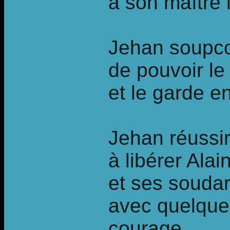
à son maître l
Jehan soupco
de pouvoir le
et le garde e
Jehan réussir
à libérer Alai
et ses souda
avec quelque
courage,