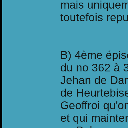
mais uniqueme
toutefois rep
B) 4ème épis
du no 362 à 
Jehan de Dar
de Heurtebis
Geoffroi qu'o
et qui mainte