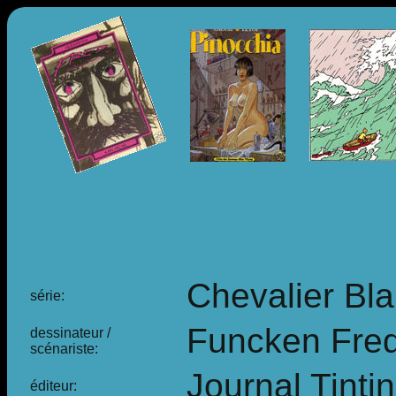
Chevalier Bla
série:
Funcken Fred 
dessinateur /
scénariste:
Journal Tintin
éditeur: