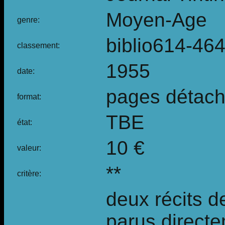
Moyen-Age
genre:
biblio614-46
classement:
1955
date:
pages détac
format:
TBE
état:
10 €
valeur:
**
critère:
deux récits 
parus directe