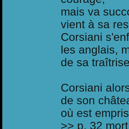
mais va succ
vient à sa re
Corsiani s'enf
les anglais, 
de sa traîtr
Corsiani alor
de son châte
où est empris
>> p. 32 mort