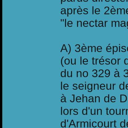
après le 2èm
"le nectar ma
A) 3ème épiso
(ou le trésor
du no 329 à 
le seigneur d
à Jehan de D
lors d'un tou
d'Armicourt d