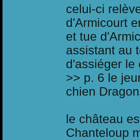
celui-ci relèv
d'Armicourt 
et tue d'Armi
assistant au 
d'assiéger l
>> p. 6 le je
chien Dragon
le château es
Chanteloup m