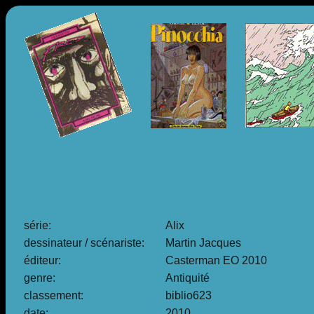
série:
Alix
dessinateur / scénariste:
Martin Jacques
éditeur:
Casterman EO 2010
genre:
Antiquité
classement:
biblio623
date:
2010