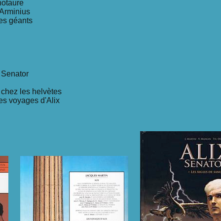
notaure
'Arminius
des géants
x Senator
 chez les helvètes
es voyages d'Alix