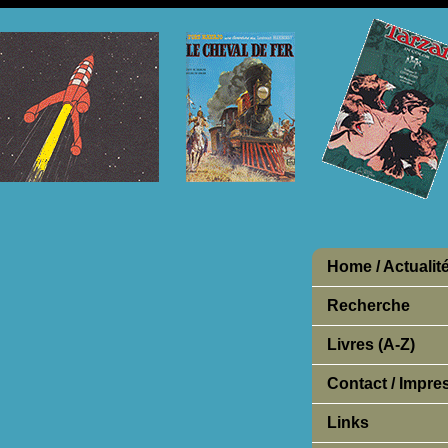
Home / Actualit
Recherche
Livres (A-Z)
Contact / Impr
Links