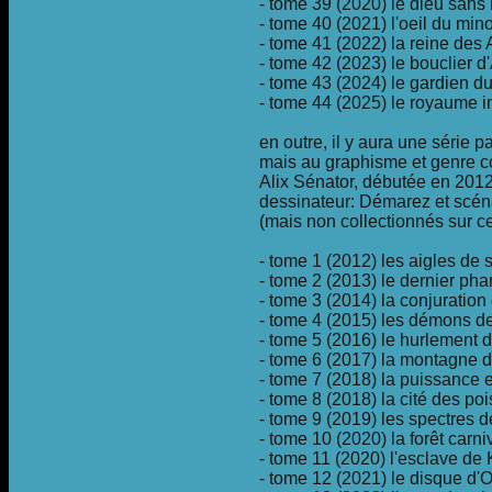
- tome 39 (2020) le dieu sans
- tome 40 (2021) l'oeil du min
- tome 41 (2022) la reine de
- tome 42 (2023) le bouclier d'
- tome 43 (2024) le gardien du
- tome 44 (2025) le royaume in
en outre, il y aura une série pa
mais au graphisme et genre c
Alix Sénator, débutée en 201
dessinateur: Démarez et scén
(mais non collectionnés sur ce 
- tome 1 (2012) les aigles de 
- tome 2 (2013) le dernier ph
- tome 3 (2014) la conjuratio
- tome 4 (2015) les démons d
- tome 5 (2016) le hurlement 
- tome 6 (2017) la montagne 
- tome 7 (2018) la puissance et
- tome 8 (2018) la cité des po
- tome 9 (2019) les spectres
- tome 10 (2020) la forêt carni
- tome 11 (2020) l'esclave de
- tome 12 (2021) le disque d'O