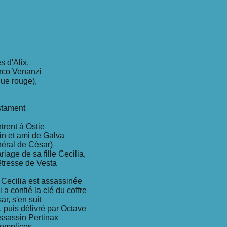
 d'Alix,
rco Venanzi
ue rouge),
stament
trent à Ostie
n et ami de Galva
néral de César)
ariage de sa fille Cecilia,
rêtresse de Vesta
 Cecilia est assassinée
a confié la clé du coffre
r, s'en suit
, puis délivré par Octave
assassin Pertinax
complices