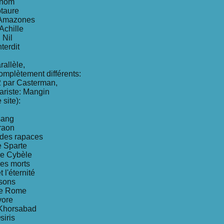
 nom
otaure
s Amazones
Achille
 Nil
terdit
rallèle,
omplètement différents:
2 par Casterman,
ariste: Mangin
site):
sang
araon
n des rapaces
e Sparte
de Cybèle
des morts
 l'éternité
isons
 de Rome
vore
 Khorsabad
siris