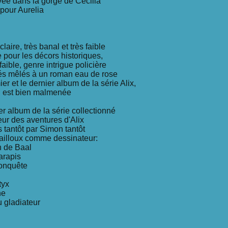
uvée dans la gorge de Cecilia
 pour Aurelia
laire, très banal et très faible
 pour les décors historiques,
faible, genre intrigue policière
és mêlés à un roman eau de rose
er et le dernier album de la série Alix,
n est bien malmenée
er album de la série collectionné
leur des aventures d'Alix
s tantôt par Simon tantôt
 Jailloux comme dessinateur:
n de Baal
arapis
conquête
tyx
ne
u gladiateur