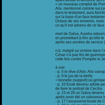
= un nouveau complot de Pom
Alix, mentionné comme succe
dans le testament, aura fonc
sur la base d'un faux testamen
Octave de ses ennemis, mais 
ce qu'il est advenu de ce faux
mort de Galva, Aurelia retour
en promettant à Alix qu'elle le
après ses années de service 
n.b. malgré sa victoire dans l'
César n'a pas fini de guerroy
cette fois contre Pompée le J
à voir:
- p. 5 le rêve d'Alix: Alix vai
- p. 9 le jus de la treille
= tonnelle (support) où grimpe
- p. 10 Enak devenu artiste-pe
de faire le portrait de Cecilia
- p. 15 et 28 un Galva devenu
après avoir été un valeureux 
- p. 17 l'assassinat brutal de C