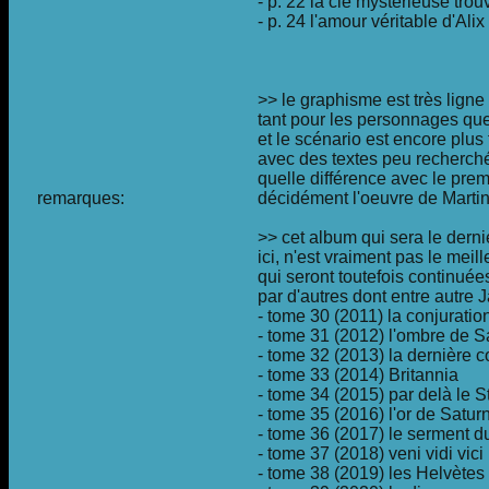
- p. 22 la clé mystérieuse tro
- p. 24 l'amour véritable d'Alix
>> le graphisme est très ligne c
tant pour les personnages que
et le scénario est encore plus 
avec des textes peu recherch
quelle différence avec le premi
remarques:
décidément l'oeuvre de Marti
>> cet album qui sera le derni
ici, n'est vraiment pas le meil
qui seront toutefois continuée
par d'autres dont entre autre
- tome 30 (2011) la conjuratio
- tome 31 (2012) l'ombre de S
- tome 32 (2013) la dernière 
- tome 33 (2014) Britannia
- tome 34 (2015) par delà le S
- tome 35 (2016) l'or de Satur
- tome 36 (2017) le serment d
- tome 37 (2018) veni vidi vici
- tome 38 (2019) les Helvètes