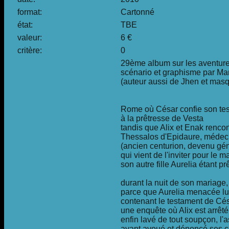
format:
Cartonné
état:
TBE
valeur:
6 €
critère:
0
29ème album sur les aventures
scénario et graphisme par Ma
(auteur aussi de Jhen et masq
Rome où César confie son te
à la prêtresse de Vesta
tandis que Alix et Enak rencon
Thessalos d'Epidaure, médeci
(ancien centurion, devenu gé
qui vient de l'inviter pour le m
son autre fille Aurelia étant p
durant la nuit de son mariage,
parce que Aurelia menacée lui 
contenant le testament de Césa
une enquête où Alix est arrêté
enfin lavé de tout soupçon, l'
ayant avoué et dénoncé ses 