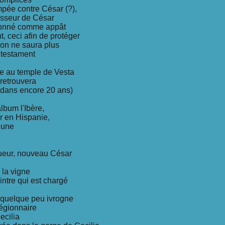
pée contre César (?),
sseur de César
tionné comme appât
t, ceci afin de protéger
on ne saura plus
 testament
ne au temple de Vesta
 retrouvera
(dans encore 20 ans)
album l'Ibère,
er en Hispanie,
eune
nqueur, nouveau César
 la vigne
intre qui est chargé
 quelque peu ivrogne
légionnaire
ecilia