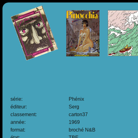
série:
Phénix
éditeur:
Serg
classement:
carton37
année:
1969
format:
broché N&B
état:
TBE