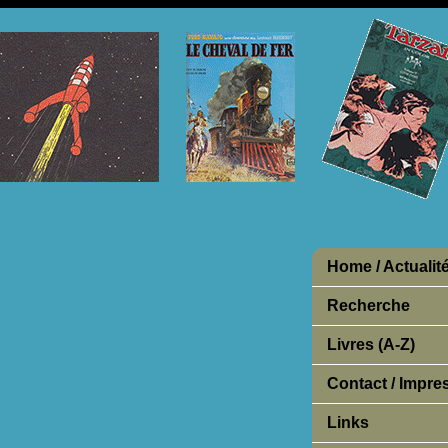
Home / Actualit
Recherche
Livres (A-Z)
Contact / Impr
Links