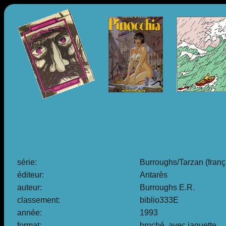
série:
Burroughs/Tarzan (franç
éditeur:
Antarès
auteur:
Burroughs E.R.
classement:
biblio333E
année:
1993
format:
broché, avec jaquette