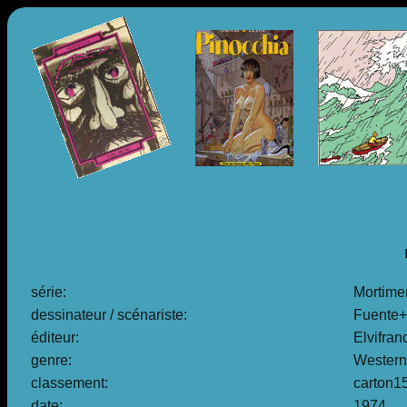
série:
Mortime
dessinateur / scénariste:
Fuente+
éditeur:
Elvifran
genre:
Western
classement:
carton1
date:
1974