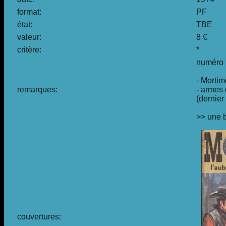
format:
PF
état:
TBE
valeur:
8 €
critère:
*
numéro 
- Mortim
remarques:
- armes 
(dernier
>> une 
couvertures: