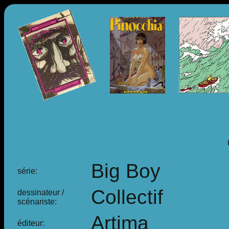
Big Boy
série:
Collectif
dessinateur /
scénariste:
Artima
éditeur: