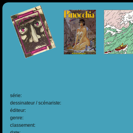
série:
dessinateur / scénariste:
éditeur:
genre:
classement:
date: