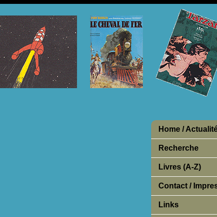
Home / Actualit
Recherche
Livres (A-Z)
Contact / Impr
Links