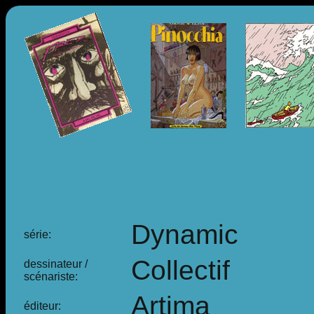
Dynamic
série:
Collectif
dessinateur /
scénariste:
Artima
éditeur: