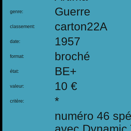
Guerre
genre:
carton22A
classement:
1957
date:
broché
format:
BE+
état:
10 €
valeur:
*
critère:
numéro 46 spéc
avec Dynamic T